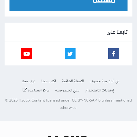
تابعنا على
عن أكاديمية حسوب
الأسئلة الشائعة
اكتب معنا
درّب معنا
إرشادات الاستخدام
بيان الخصوصية
مركز المساعدة
© 2025
Hsoub
.
Content licensed under
CC BY-NC-SA 4.0
unless mentioned
otherwise.