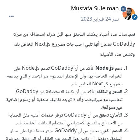
Mustafa Suleiman
نشر
24 فبراير 2023
نعم، هناك عدة أشياء يمكنك التحقق منها قبل شراء استضافة من شركة
GoDaddy لضمان أنها تلبي احتياجات مشروع Next.js الخاص بك،
وتشمل هذه الأشياء:
دعم Node.js
: تأكد من أن GoDaddy تدعم Node.js على
الخوادم الخاصة بها، وأن الإصدار المدعوم هو الإصدار الذي يدعمه
مشروع Next.js الخاص بك.
السعر والتكلفة
: تأكد من أن تكلفة الاستضافة من GoDaddy
تتناسب مع ميزانيتك، وأنه لا توجد تكاليف مخفية أو رسوم إضافية
غير متوقعة.
الأمان
: تحقق من أن GoDaddy توفر خدمات أمنية مثل الحماية
من الاختراق والنسخ الاحتياطي المنتظم للبيانات الخاصة بك.
الدعم الفني
: تحقق من أن GoDaddy توفر دعمًا فنيًا على مدار
الساعة، ويفضل أن يكون هذا الدعم عبر الهاتف أو الدردشة المباشرة.