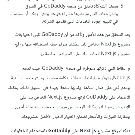
سمعة الشركة
: تحقق من سمعة GoDaddy في السوق
والمراجعات التي تم نشرها على الإنترنت، والتي يمكن أن تساعدك
في تقييم جودة الخدمات التي تقدمها الشركة.
بعد التحقق من هذه الأمور وتأكد من أن GoDaddy تلبي احتياجات
مشروع Next.js الخاص بك، يمكنك شراء خطة استضافة منها ورفع
مشروع Next.js الخاص بك على الخوادم الخاصة بها.
و النقاط التي ذكرتها متوفرة في منصة GoDaddy حيث تدعم
Node.js، وتوفر خيارات استضافة بتكلفة معقولة، وتوفر خدمات أمنية
ودعم فني على مدار الساعة، ولديها سمعة جيدة في السوق. لذلك، يمكنك
الاعتماد على GoDaddy لرفع مشروع Next.js الخاص بك على
الإنترنت. ومع ذلك، يمكنك البحث عن مزودي خدمات استضافة أخرى
ومقارنة الميزات والأسعار لضمان اختيار الخيار الأفضل لمشروعك.
يمكنك رفع مشروع Next.js على GoDaddy باستخدام الخطوات