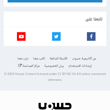
تابعنا على
عن أكاديمية حسوب
الأسئلة الشائعة
اكتب معنا
درّب معنا
إرشادات الاستخدام
بيان الخصوصية
مركز المساعدة
© 2025
Hsoub
.
Content licensed under
CC BY-NC-SA 4.0
unless mentioned
otherwise.