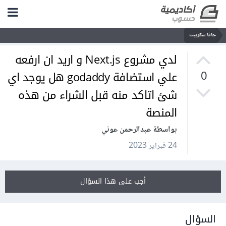
جافا سكريبت
لدي مشروع Next.js و اريد ان ارفعه
علي استضافة godaddy هل يوجد اي
0
شئ اتاكد منه قبل الشراء من هذه
المنصة
بواسطة عبدالرحمن عوني
24 فبراير 2023
أجب على هذا السؤال
السؤال