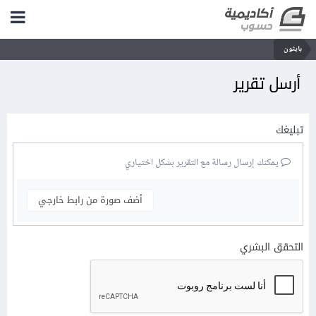
بايثون
أرسل تقرير
تبليغك
يمكنك إرسال رسالة مع التقرير بشكل اختياري
أضف صورة من رابط خارجي
التحقق البشري