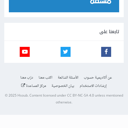
تابعنا على
عن أكاديمية حسوب
الأسئلة الشائعة
اكتب معنا
درّب معنا
إرشادات الاستخدام
بيان الخصوصية
مركز المساعدة
© 2025
Hsoub
.
Content licensed under
CC BY-NC-SA 4.0
unless mentioned
otherwise.