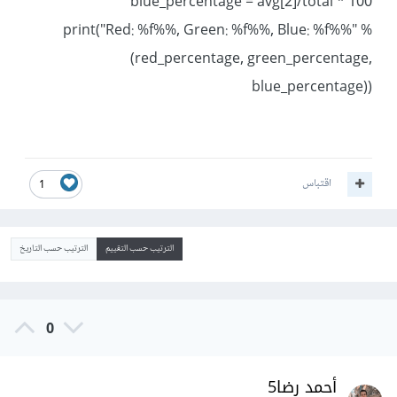
blue_percentage = avg[2]/total * 100
print("Red: %f%%, Green: %f%%, Blue: %f%%" %
(red_percentage, green_percentage,
blue_percentage))
اقتباس
1
الترتيب حسب التقييم
الترتيب حسب التاريخ
0
أحمد رضا5