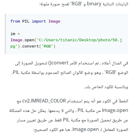
البايتات الثنائية binary و 'RGB' لفتح صورة ملونة:
from
 PIL 
import
Image
im 
=
Image
.
open
(
'C:/Users/titanic/Desktop/photo/50.j
pg'
).
convert
(
'RGB'
)
في المثال أعلاه ، تم استخدام الأمر convert() لتحويل الصورة إلى
الوضع 'RGB' ، وهو وضع الألوان الصالح المدعوم بواسطة مكتبة PIL.
وبالنسبة للكود الخاص بك،
الخطأ في الكود هو أنه يتم استخدام cv2.IMREAD_COLOR مع
Image.open من مكتبة PIL ، والتي لا يدعمها. يمكن حل هذه المشكلة
عن طريق تحميل الصورة مع مكتبة PIL فقط عن طريق تعيين مسار
الصورة كمعامل لـ Image.open. هنا هو الكود الصحيح: