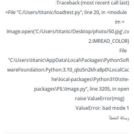
Traceback (most recent call last):
File "C:/Users/titanic/loadtest.py", line 20, in <module>
im =
Image.open('C:/Users/titanic/Desktop/photo/50.jpg',cv
2.IMREAD_COLOR)
File
"C:\Users\titanic\AppData\Local\Packages\PythonSoft
wareFoundation.Python.3.10_qbz5n2kfra8p0\LocalCac
he\local-packages\Python310\site-
packages\PIL\Image.py", line 3205, in open
raise ValueError(msg)
ValueError: bad mode 1
رسالة الخطأ