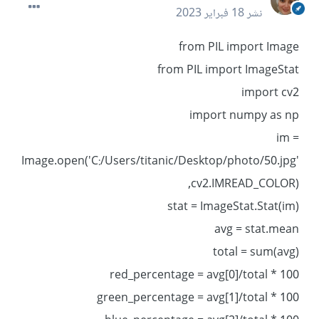
نشر
18 فبراير 2023
from PIL import Image
from PIL import ImageStat
import cv2
import numpy as np
im =
Image.open('C:/Users/titanic/Desktop/photo/50.jpg'
,cv2.IMREAD_COLOR)
stat = ImageStat.Stat(im)
avg = stat.mean
total = sum(avg)
red_percentage = avg[0]/total * 100
green_percentage = avg[1]/total * 100