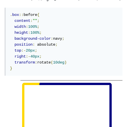
.
box
::
before
{
content
:
""
;
width
:
100%
;
height
:
100%
;
background-color
:
navy
;
position
:
 absolute
;
top
:-
20px
;
right
:-
40px
;
transform
:
rotate
(
10deg
)
}