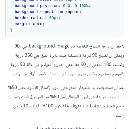
background-position
:
0
0
,
0
100%
;
background-repeat
:
 no-repeat
;
border-radius
:
50px
;
margin
:
 auto
;
}
لاحظ أن درجة التدرج الخاصة بالـ background-image هي -90
ويمكن أن تصبح 90 درجة لا مشكلةحيث دائرة الميل هي 360 درجة
وليست 180، بمعني أن 90 هنا تعني التدرج أفقيًا، و في حالة 90 درجة
بالموجب ستقوم بعكس تدرج اللون، ففي المثال الأسود أولاً ثم البرتقالي، .
بعد أن قمت بتحديد خلفيتان متدرجتي اللون (كمثال الأسود حتى 50%
من العرض ثم يتلاشي ليبدأ البرتقالي من 80% من العرض)، قمت بتحديد
حجم الخلفية background-size ليكون 100% أفقيًا و 10 بكسل
رأسيًا.