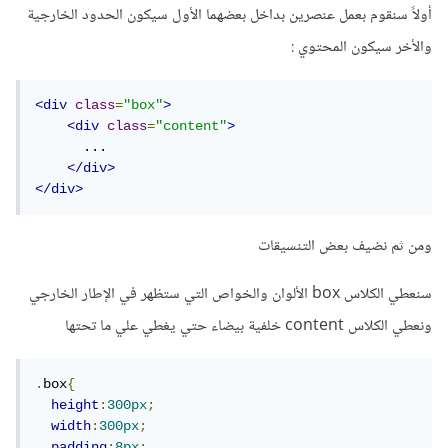
أولاً سنقوم بعمل عنصرين بداخل بعضهما الأول سيكون الحدود الخارجية
والأخر سيكون المحتوي
:
<div
class
=
"box"
>
<div
class
=
"content"
>
      ...

</div>
</div>
ومن ثم نضيف بعض التنسيقات
سنعطي الكلاس box الألوان والخواص التي ستظهر في الإطار الخارجي
ونعطي الكلاس content خلفية بيضاء حتي يغطي علي ما تحتها
.
box
{
height
:
300px
;
width
:
300px
;
padding
:
8px
;