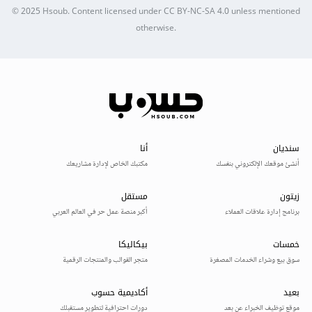
© 2025
Hsoub
.
Content licensed under
CC BY-NC-SA 4.0
unless mentioned
otherwise.