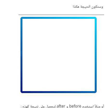
وستكون النتيجة هكذا
أو مثلاً استخدم before و after لتحصل علي نتيجة كهذه
: