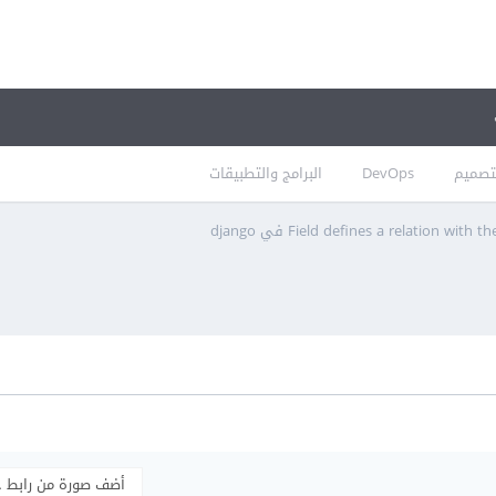
تصميم
DevOps
البرامج والتطبيقات
Field defines a relation with في django
أضف صورة من رابط 