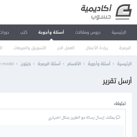
الرئيسية
دروس ومقالات
أسئلة وأجوبة
كتب
دورات
البرمجة
ريادة الأعمال
العمل الحر
التسويق والمبيعات
ال
الرئيسية
أسئلة وأجوبة
الأقسام
أسئلة البرمجة
بايثون
 the model
أرسل تقرير
تبليغك
يمكنك إرسال رسالة مع التقرير بشكل اختياري