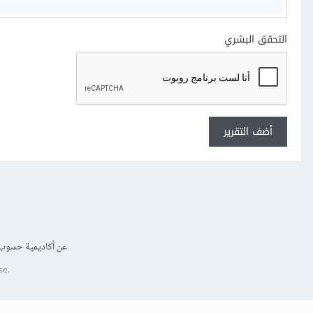
التحقق البشري
أضف التقرير
عن أكاديمية حسوب
se.