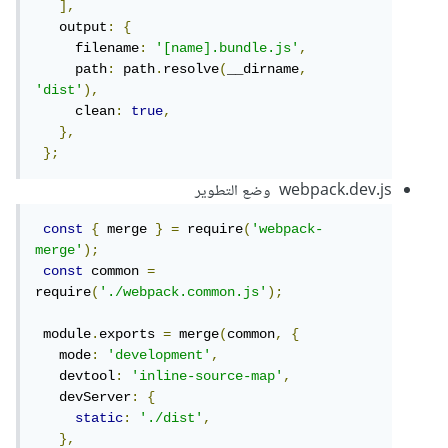
],
   output
:
{
     filename
:
'[name].bundle.js'
,
     path
:
 path
.
resolve
(
__dirname
,
'dist'
),
     clean
:
true
,
},
};
webpack.dev.js وضع التطوير
const
{
 merge 
}
=
 require
(
'webpack-
merge'
);
const
 common 
=
require
(
'./webpack.common.js'
);
 module
.
exports 
=
 merge
(
common
,
{
   mode
:
'development'
,
   devtool
:
'inline-source-map'
,
   devServer
:
{
static
:
'./dist'
,
},