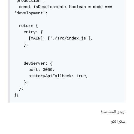
'production';

  const isDevelopment: boolean = mode === 
'development';

  return {

    entry: {

      [MAIN]: ['./src/index.js'], 

    },

    devServer: {

      port: 3000,

      historyApiFallback: true, 

    },

  };

};
ارجو المساعدة
شكرا لكم