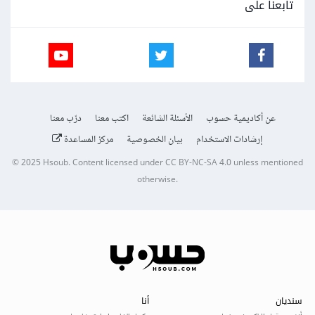
تابعنا على
عن أكاديمية حسوب
الأسئلة الشائعة
اكتب معنا
درّب معنا
إرشادات الاستخدام
بيان الخصوصية
مركز المساعدة
© 2025
Hsoub
.
Content licensed under
CC BY-NC-SA 4.0
unless mentioned
otherwise.