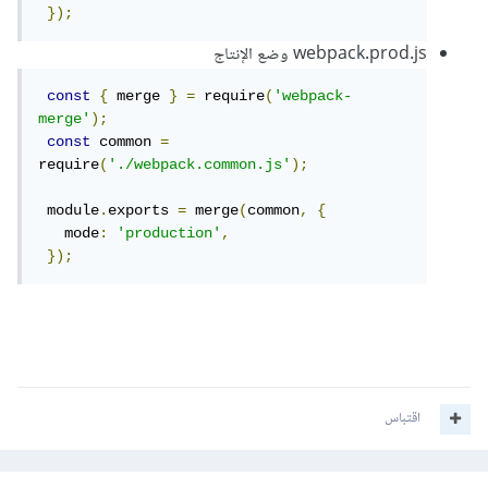
});
webpack.prod.js وضع الإنتاج
const
{
 merge 
}
=
 require
(
'webpack-
merge'
);
const
 common 
=
require
(
'./webpack.common.js'
);
 module
.
exports 
=
 merge
(
common
,
{
   mode
:
'production'
,
});
اقتباس