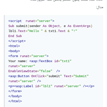
مثال:
<script
runat
=
"server"
>
Sub
 submit
(
sender 
As
Object
,
 e 
As
EventArgs
)
lbl1
.
Text
=
"Hello "
&
 txt1
.
Text
&
"!"
End
Sub
</script>
<html>
<body>
<form
runat
=
"server"
>
Your name: 
<asp:TextBox
id
=
"txt1"
runat
=
"server"
EnableViewState
=
"false"
/>
<asp:Button
OnClick
=
"
submit
"
Text
=
"Submit"
runat
=
"server"
/>
<p><asp:Label
id
=
"lbl1"
runat
=
"server"
/></p>
</form>
</body>
</html>