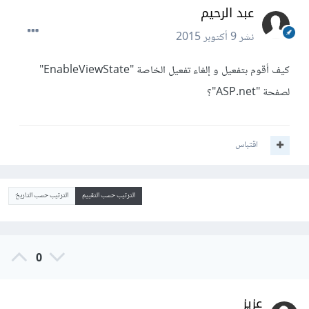
عبد الرحيم
نشر
9 أكتوبر 2015
كيف أقوم بتفعيل و إلغاء تفعيل الخاصة "EnableViewState"
لصفحة "ASP.net"؟
اقتباس
الترتيب حسب التقييم
الترتيب حسب التاريخ
0
عزيز