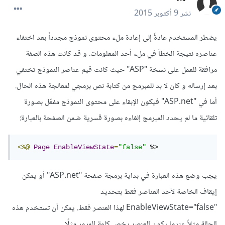
نشر
9 أكتوبر 2015
يضطر المستخدم عادةً إلى إعادة ملء محتوى نموذج مجدداً بعد اختفاء
عناصره نتيجة الخطأ في ملء أحد المعلومات. و قد كانت هذه الصفة
مرافقة للعمل على نسخة "ASP" حيث كانت قيم عناصر النموذج تختفي
بعد إرساله و كان لا بد للمبرمج من كتابة نص برمجي لمعالجة هذه الحال.
أما في "ASP.net" فيكون الإبقاء على محتوى النموذج مفعّل بصورة
تلقائية ما لم يحدد المبرمج إلغاءه بصورة قسرية ضمن الصفحة بالعبارة:
<%@
Page
EnableViewState
=
"false"
 %>
يجب وضع هذه العبارة في بداية برمجة صفحة "ASP.net" أو يمكن
إيقاف الخاصة لأحد العناصر فقط بتحديد
"EnableViewState="false لهذا العنصر فقط. يمكن أن تستخدم هذه
الحالة مثلاً عندما يكون العنصر يخص كلمة المرور مثلًا.