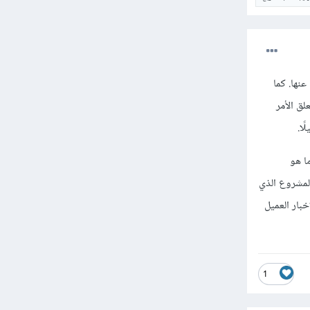
نها. كما
لق الأمر
ا.
ا هو
لمشروع الذي
بار العميل
1