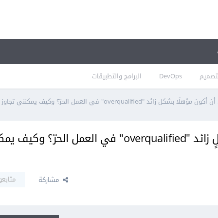
تصميم
DevOps
البرامج والتطبيقات
ئد "overqualified" في العمل الحرّ؟ وكيف يمكنني تجاوز هذه المشكلة؟
هل من الممكن أن أكون مؤهلًا بشكلٍ زائد "overqualified" في العمل الحرّ؟ 
متابعو
مشاركة