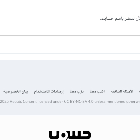
آن
لتنشر باسم حسابك.
الأسئلة الشائعة
اكتب معنا
درّب معنا
إرشادات الاستخدام
بيان الخصوصية
 2025
Hsoub
.
Content licensed under
CC BY-NC-SA 4.0
unless mentioned otherwi