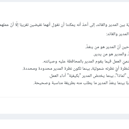
ن المدير والقائد، إلى أحدّ أنه يمكننا أن نقول أنهما نقيضين تقريبًا إلّا أنّ عملهم
لمدير والقائد:
ين أنّ المدير هو من ينفذّ.
ً، والمدير هو من يدير.
ُنميّ العمل فيما يقوم المدير بالمحافظة عليه وصيانته.
النظرة أيّ نظرته شموليّة، بينما تكون نظرة المدير محدودة ومحددة.
"لماذا"، بينما يختصّ المدير "بكيفيّة" أداء العمل.
اسبًّا بينما ينفذّ المدير ما يطلب منه بطريقة مناسبة وصحيحة.