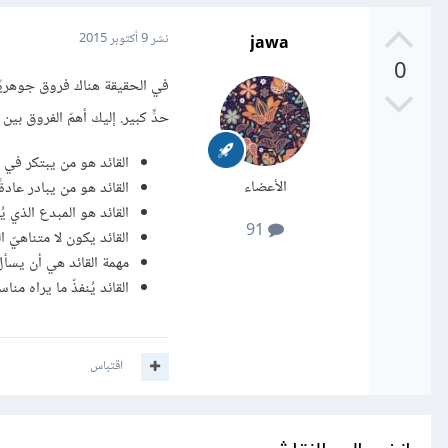
jawa
نشر
9 أكتوبر 2015
0
في الحقيقة هناك فروق جوهريّة بي
حدٍّ كبير. إليك أهمّ الفروق بين ا
القائد هو من يبتكر في ح
الأعضاء
القائد هو من يبادر عادة
القائد هو المبدع الذي ي
91
القائد يكون لا متناهيّ 
مهمة القائد هي أن يسأل 
القائد يُنفذّ ما يراه من
اقتباس