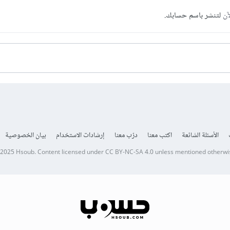
آن
لتنشر باسم حسابك.
الأسئلة الشائعة
اكتب معنا
درّب معنا
إرشادات الاستخدام
بيان الخصوصية
 2025
Hsoub
.
Content licensed under
CC BY-NC-SA 4.0
unless mentioned otherwi