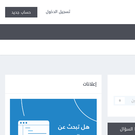
تسجيل الدخول
حساب جديد
إعلانات
ن
0
السؤال