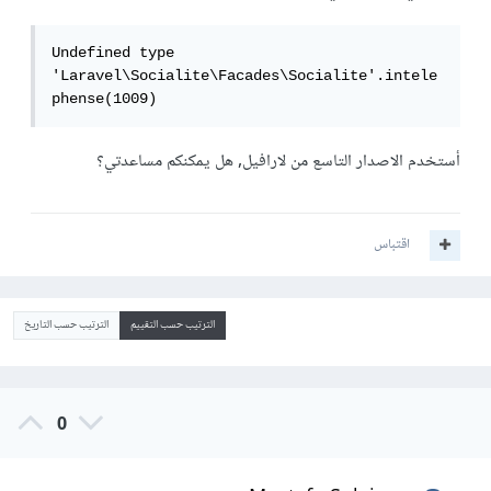
Undefined type 
'Laravel\Socialite\Facades\Socialite'.intele
phense(1009)
أستخدم الاصدار التاسع من لارافيل, هل يمكنكم مساعدتي؟
اقتباس
الترتيب حسب التقييم
الترتيب حسب التاريخ
0