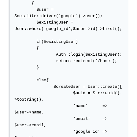
       {

         $user = 
Socialite::driver('google')->user();

         $existingUser = 
User::where('google_id',$user->id)->first();

         if($existingUser)

         {

                 Auth::login($existingUser);

                 return redirect('/home');

         }

         else{

                $createUser = User::create([

                        $uuid = Str::uuid()-
>toString(),

                        'name'      =>  
$user->name,

                        'email'     =>  
$user->email,

                        'google_id' =>  