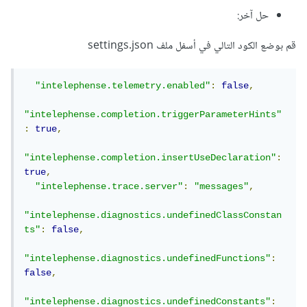
حل آخر:
قم بوضع الكود التالي في أسفل ملف settings.json
"intelephense.telemetry.enabled"
:
false
,
"intelephense.completion.triggerParameterHints"
:
true
,
"intelephense.completion.insertUseDeclaration"
:
true
,
"intelephense.trace.server"
:
"messages"
,
"intelephense.diagnostics.undefinedClassConstan
ts"
:
false
,
"intelephense.diagnostics.undefinedFunctions"
:
false
,
"intelephense.diagnostics.undefinedConstants"
: