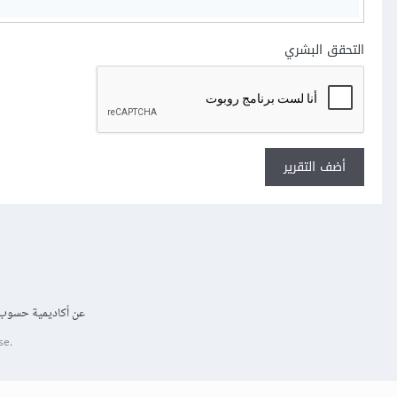
التحقق البشري
أضف التقرير
عن أكاديمية حسوب
se.