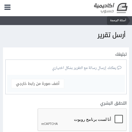
أسئلة البرمجة
أرسل تقرير
تبليغك
يمكنك إرسال رسالة مع التقرير بشكل اختياري
أضف صورة من رابط خارجي
التحقق البشري