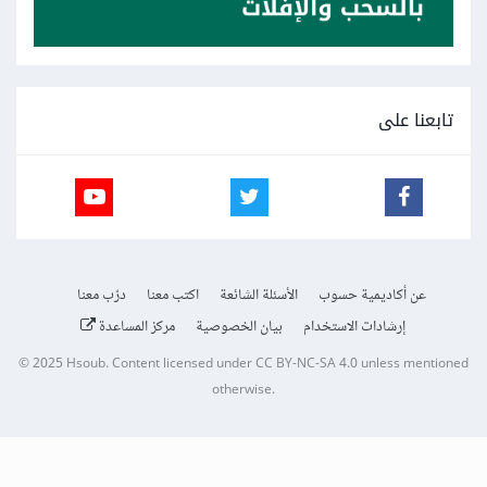
تابعنا على
عن أكاديمية حسوب
الأسئلة الشائعة
اكتب معنا
درّب معنا
إرشادات الاستخدام
بيان الخصوصية
مركز المساعدة
© 2025
Hsoub
.
Content licensed under
CC BY-NC-SA 4.0
unless mentioned
otherwise.