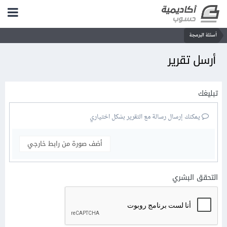
أسئلة البرمجة
أرسل تقرير
تبليغك
يمكنك إرسال رسالة مع التقرير بشكل اختياري
أضف صورة من رابط خارجي
التحقق البشري