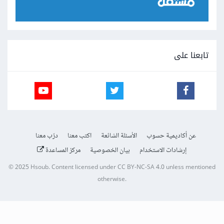
تابعنا على
عن أكاديمية حسوب
الأسئلة الشائعة
اكتب معنا
درّب معنا
إرشادات الاستخدام
بيان الخصوصية
مركز المساعدة
© 2025
Hsoub
.
Content licensed under
CC BY-NC-SA 4.0
unless mentioned
otherwise.