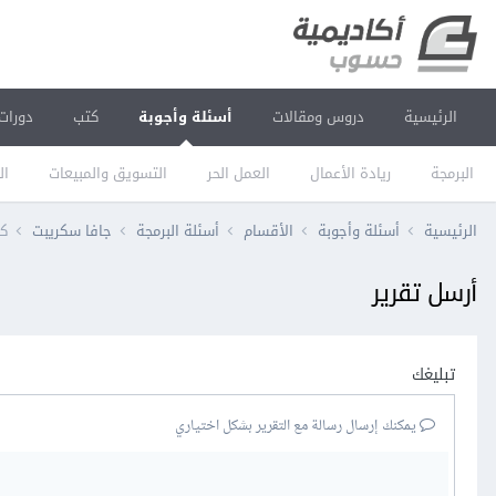
الرئيسية
دروس ومقالات
أسئلة وأجوبة
كتب
دورات
البرمجة
ريادة الأعمال
العمل الحر
التسويق والمبيعات
ال
الرئيسية
أسئلة وأجوبة
الأقسام
أسئلة البرمجة
جافا سكريبت
كي
أرسل تقرير
تبليغك
يمكنك إرسال رسالة مع التقرير بشكل اختياري