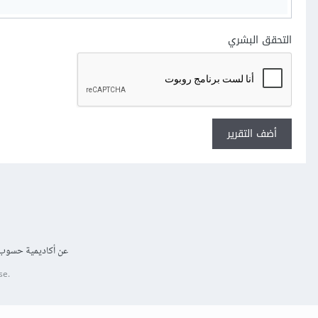
التحقق البشري
أضف التقرير
عن أكاديمية حسوب
se.