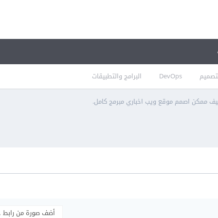
تصميم
DevOps
البرامج والتطبيقات
ف ممكن اصمم موقع ويب اخباري مبرمج كامل.
أضف صورة من رابط 