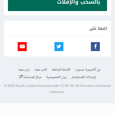
تابعنا على
عن أكاديمية حسوب
الأسئلة الشائعة
اكتب معنا
درّب معنا
إرشادات الاستخدام
بيان الخصوصية
مركز المساعدة
© 2025
Hsoub
.
Content licensed under
CC BY-NC-SA 4.0
unless mentioned
otherwise.