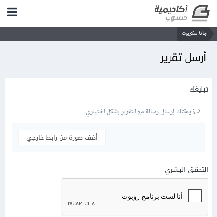
جافا سكريبت
أرسل تقرير
تبليغك
يمكنك إرسال رسالة مع التقرير بشكل اختياري
أضف صورة من رابط خارجي
التحقق البشري