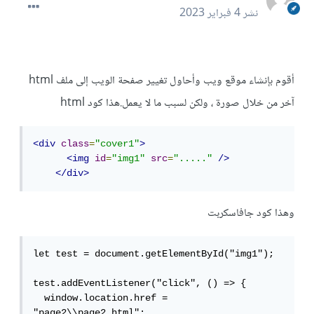
نشر
4 فبراير 2023
أقوم بإنشاء موقع ويب وأحاول تغيير صفحة الويب إلى ملف html
آخر من خلال صورة ، ولكن لسبب ما لا يعمل.هذا كود html
<div
class
=
"cover1"
>
<img
id
=
"img1"
src
=
"....."
/>
</div>
وهذا كود جافاسكربت
let test = document.getElementById("img1");

test.addEventListener("click", () => {

  window.location.href = 
"page2\\page2.html";
