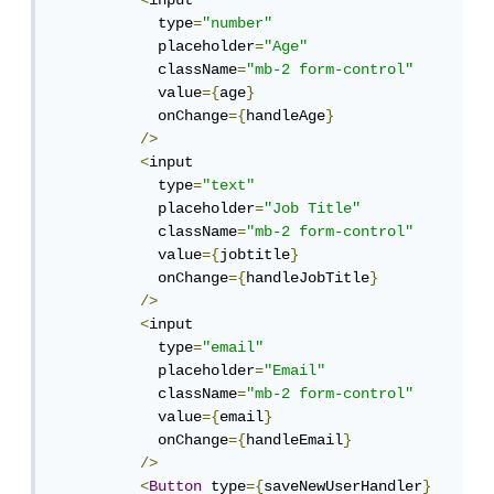
<
input

            type
=
"number"
            placeholder
=
"Age"
            className
=
"mb-2 form-control"
            value
={
age
}
            onChange
={
handleAge
}
/>
<
input

            type
=
"text"
            placeholder
=
"Job Title"
            className
=
"mb-2 form-control"
            value
={
jobtitle
}
            onChange
={
handleJobTitle
}
/>
<
input

            type
=
"email"
            placeholder
=
"Email"
            className
=
"mb-2 form-control"
            value
={
email
}
            onChange
={
handleEmail
}
/>
<
Button
 type
={
saveNewUserHandler
}