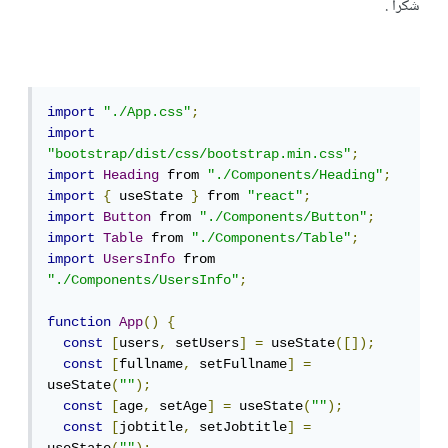
شكرا .
import
"./App.css"
;
import
"bootstrap/dist/css/bootstrap.min.css"
;
import
Heading
 from 
"./Components/Heading"
;
import
{
 useState 
}
 from 
"react"
;
import
Button
 from 
"./Components/Button"
;
import
Table
 from 
"./Components/Table"
;
import
UsersInfo
 from 
"./Components/UsersInfo"
;
function
App
()
{
const
[
users
,
 setUsers
]
=
 useState
([]);
const
[
fullname
,
 setFullname
]
=
useState
(
""
);
const
[
age
,
 setAge
]
=
 useState
(
""
);
const
[
jobtitle
,
 setJobtitle
]
=