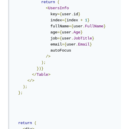
return
(
<
UsersInfo
                key
={
user
.
id
}
                index
={
index 
+
1
}
                fullName
={
user
.
FullName
}
                age
={
user
.
Age
}
                job
={
user
.
JobTitle
}
                email
={
user
.
Email
}
                autoFocus

/>
);
})}
</
Table
>
</>
);
};
return
(