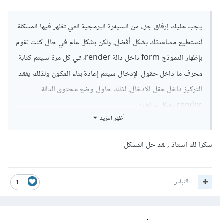
يجب عليك إرفاق جزء من الشيفرة البرمجية التي تظهر فيها المشكلة
لنستطيع مساعدتك بشكل أفضل، ولكن بشكل عام في حال كنت تقوم
بإظهار النموذج form داخل دالة render، في كل مرة سيتم كتابة
محرف ما داخل حقول الإدخال سيتم إعادة بناء المكون ولذلك يفقد
التركيز داخل حقل الإدخال، لذلك حاول وضع محتوى الدالة
render بشكل مباشر:
أظهر المزيد
<main
id
=
"main"
role
=
"main"
>
شكرا لك استاذ , لقد حل المشكل
<div
className
=
"container-fluid"
>
<FormPostSingle
/>
</div>
</main>
اقتباس
1
تصبح كالتالي

<main
id
=
"main"
role
=
"main"
>