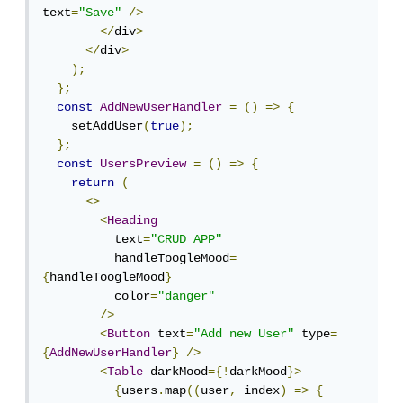
text
=
"Save"
/>
</
div
>
</
div
>
);
};
const
AddNewUserHandler
=
()
=>
{
    setAddUser
(
true
);
};
const
UsersPreview
=
()
=>
{
return
(
<>
<
Heading
          text
=
"CRUD APP"
          handleToogleMood
=
{
handleToogleMood
}
          color
=
"danger"
/>
<
Button
 text
=
"Add new User"
 type
=
{
AddNewUserHandler
}
/>
<
Table
 darkMood
={!
darkMood
}>
{
users
.
map
((
user
,
 index
)
=>
{