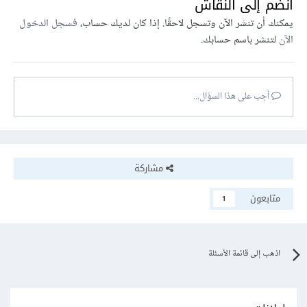
انضم إلى النقاش
<div>
يمكنك أن تنشر الآن وتسجل لاحقًا. إذا كان لديك حساب،
فسجل الدخول
<form
onSubmit
={
onSubmit
}
>
الآن
لتنشر باسم حسابك.
<InputText
name
=
"title"
label
=
"Title"
placeholder
=
"Enter a title"
onChange
={
onChange
}
value
=
{valueTitle}
/>
<InputSubmit
name
=
"Save"
/>
أجب على هذا السؤال...
</form>
</div>
</main>
أو حاول استدعاء المكونات بالشكل {compName()} بدلاً من
مشاركة
<compName /> كالتالي:
متابعون
1
const ex = (pr) => {

   return (

<input
type
=
'text'
onChange
=
اذهب إلى قائمة الأسئلة
{
onChange
}
value
=
{value}
/>
   );

};
