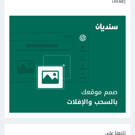
إعلانات
const main = () => (

<ex
pr
=
{true}
/>
من الأسباب الأخرى لهذه المشكلة أيضاً في حال كنت تستخدم
الخاصية key في حقول الإدخال، يجب عليك التحقق منها ومن آلية
عملها فسيتم إعادة إنشاء العناصر لكل قيمة مختلفة من الخاصية
key وبالتالي أيضاً سيفقد التركيز ضمن حقول الإدخال.
تابعنا على