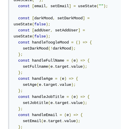
useState
(
""
);
const
[
email
,
 setEmail
]
=
 useState
(
""
);
const
[
darkMood
,
 setDarkMood
]
=
useState
(
false
);
const
[
addUser
,
 setAddUser
]
=
useState
(
false
);
const
 handleToogleMood 
=
()
=>
{
    setDarkMood
(!
darkMood
);
};
const
 handleFullName 
=
(
e
)
=>
{
    setFullname
(
e
.
target
.
value
);
};
const
 handleAge 
=
(
e
)
=>
{
    setAge
(
e
.
target
.
value
);
};
const
 handleJobTitle 
=
(
e
)
=>
{
    setJobtitle
(
e
.
target
.
value
);
};
const
 handleEmail 
=
(
e
)
=>
{
    setEmail
(
e
.
target
.
value
);
};