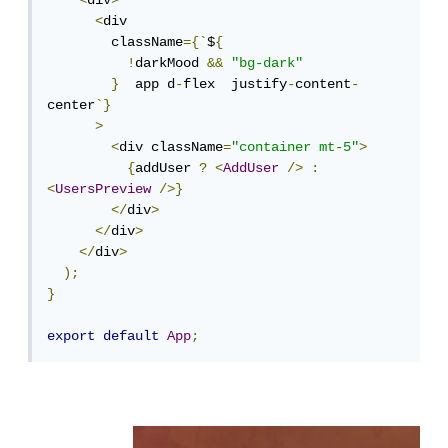
<
div
>
<
div

        className
={`
$
{
!
darkMood 
&&
"bg-dark"
}
  app d
-
flex  justify
-
content
-
center
`}
>
<
div className
=
"container mt-5"
>
{
addUser 
?
<
AddUser
/>
:
<
UsersPreview
/>}
</
div
>
</
div
>
</
div
>
);
}
export
default
App
;