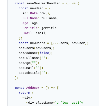
const
 saveNewUserHandler 
=
()
=>
{
const
 newUser 
=
{
      id
:
Date
.
now
(),
FullName
:
 fullname
,
Age
:
 age
,
JobTitle
:
 jobtitle
,
Email
:
 email
,
};
const
 newUsers 
=
[...
users
,
 newUser
];
    setUsers
(
newUsers
);
    setAddUser
(
false
);
    setFullname
(
""
);
    setAge
(
""
);
    setEmail
(
""
);
    setJobtitle
(
""
);
};
const
AddUser
=
()
=>
{
return
(
<
div
>
<
div className
=
"d-flex justify-