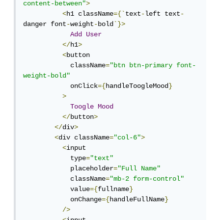
content-between"
>
<
h1 className
={`
text
-
left text
-
danger font
-
weight
-
bold
`}>
Add
User
</
h1
>
<
button

            className
=
"btn btn-primary font-
weight-bold"
            onClick
={
handleToogleMood
}
>
Toogle
Mood
</
button
>
</
div
>
<
div className
=
"col-6"
>
<
input

            type
=
"text"
            placeholder
=
"Full Name"
            className
=
"mb-2 form-control"
            value
={
fullname
}
            onChange
={
handleFullName
}
/>