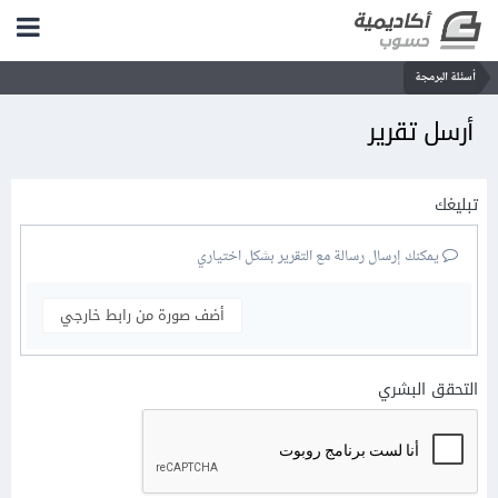
أسئلة البرمجة
أرسل تقرير
تبليغك
يمكنك إرسال رسالة مع التقرير بشكل اختياري
أضف صورة من رابط خارجي
التحقق البشري