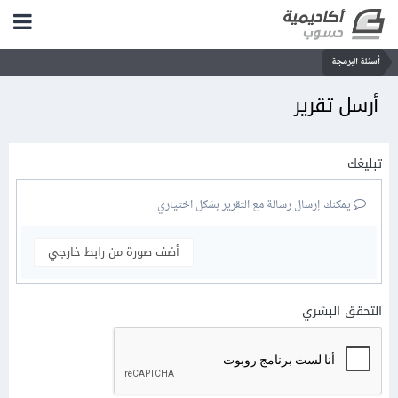
أسئلة البرمجة
أرسل تقرير
تبليغك
يمكنك إرسال رسالة مع التقرير بشكل اختياري
أضف صورة من رابط خارجي
التحقق البشري