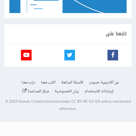
تابعنا على
عن أكاديمية حسوب
الأسئلة الشائعة
اكتب معنا
درّب معنا
إرشادات الاستخدام
بيان الخصوصية
مركز المساعدة
© 2025
Hsoub
.
Content licensed under
CC BY-NC-SA 4.0
unless mentioned
otherwise.