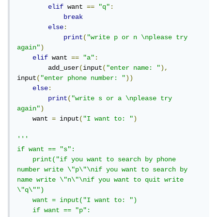
elif
 want 
==
"q"
:
break
else
:
print
(
"write p or n \nplease try 
again"
)
elif
 want 
==
"a"
:
        add_user
(
input
(
"enter name: "
),
input
(
"enter phone number: "
))
else
:
print
(
"write s or a \nplease try 
again"
)
    want 
=
 input
(
"I want to: "
)
'''

if want == "s":

    print("if you want to search by phone 
number write \"p\"\nif you want to search by 
name write \"n\"\nif you want to quit write 
\"q\"")

    want = input("I want to: ")

    if want == "p":
