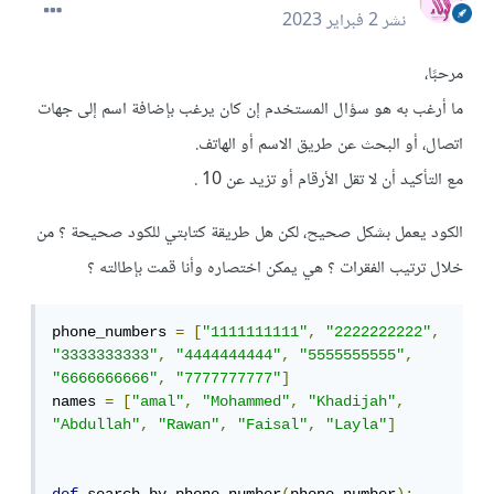
نشر
2 فبراير 2023
مرحبًا،
ما أرغب به هو سؤال المستخدم إن كان يرغب بإضافة اسم إلى جهات
اتصال، أو البحث عن طريق الاسم أو الهاتف.
مع التأكيد أن لا تقل الأرقام أو تزيد عن 10 .
الكود يعمل بشكل صحيح، لكن هل طريقة كتابتي للكود صحيحة ؟ من
خلال ترتيب الفقرات ؟ هي يمكن اختصاره وأنا قمت بإطالته ؟
phone_numbers 
=
[
"1111111111"
,
"2222222222"
,
"3333333333"
,
"4444444444"
,
"5555555555"
,
"6666666666"
,
"7777777777"
]
names 
=
[
"amal"
,
"Mohammed"
,
"Khadijah"
,
"Abdullah"
,
"Rawan"
,
"Faisal"
,
"Layla"
]