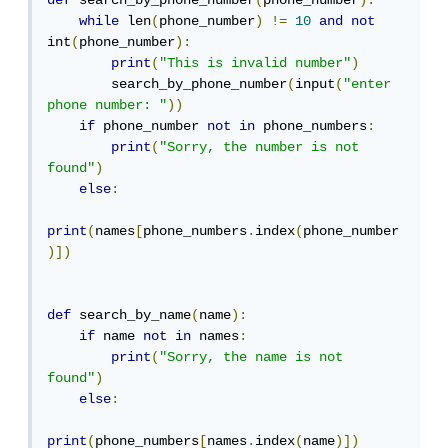
def
 search_by_phone_number
(
phone_number
):
while
 len
(
phone_number
)
!=
10
and
not
int
(
phone_number
):
print
(
"This is invalid number"
)
        search_by_phone_number
(
input
(
"enter 
phone number: "
))
if
 phone_number 
not
in
 phone_numbers
:
print
(
"Sorry, the number is not 
found"
)
else
:
print
(
names
[
phone_numbers
.
index
(
phone_number
)])
def
 search_by_name
(
name
):
if
 name 
not
in
 names
:
print
(
"Sorry, the name is not 
found"
)
else
:
print
(
phone_numbers
[
names
.
index
(
name
)])