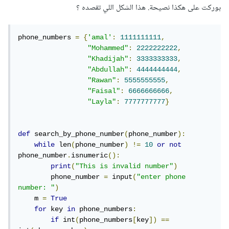
بوركت على هكذا نصيحة. هذا الشكل اللي تقصده ؟
phone_numbers 
=
{
'amal'
:
1111111111
,
"Mohammed"
:
2222222222
,
"Khadijah"
:
3333333333
,
"Abdullah"
:
4444444444
,
"Rawan"
:
5555555555
,
"Faisal"
:
6666666666
,
"Layla"
:
7777777777
}
def
 search_by_phone_number
(
phone_number
):
while
 len
(
phone_number
)
!=
10
or
not
phone_number
.
isnumeric
():
print
(
"This is invalid number"
)
        phone_number 
=
 input
(
"enter phone 
number: "
)
    m 
=
True
for
 key 
in
 phone_numbers
:
if
 int
(
phone_numbers
[
key
])
==