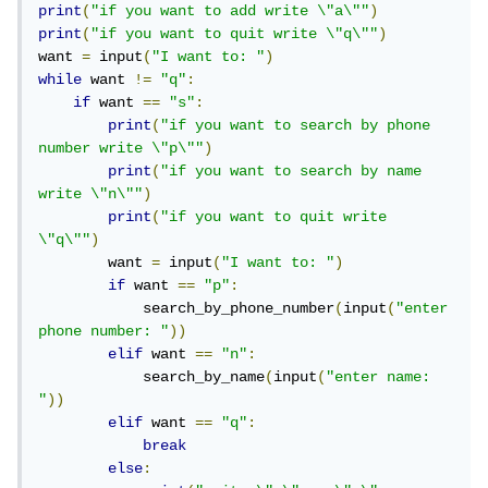
print
(
"if you want to add write \"a\""
)
print
(
"if you want to quit write \"q\""
)
want 
=
 input
(
"I want to: "
)
while
 want 
!=
"q"
:
if
 want 
==
"s"
:
print
(
"if you want to search by phone 
number write \"p\""
)
print
(
"if you want to search by name 
write \"n\""
)
print
(
"if you want to quit write 
\"q\""
)
        want 
=
 input
(
"I want to: "
)
if
 want 
==
"p"
:
            search_by_phone_number
(
input
(
"enter 
phone number: "
))
elif
 want 
==
"n"
:
            search_by_name
(
input
(
"enter name: 
"
))
elif
 want 
==
"q"
:
break
else
: