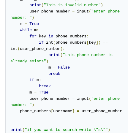
print
(
"This is invalid number"
)
        user_phone_number 
=
 input
(
"enter phone 
number: "
)
    m 
=
True
while
 m
:
for
 key 
in
 phone_numbers
:
if
 int
(
phone_numbers
[
key
])
==
int
(
user_phone_number
):
print
(
"this phone number is 
already exists"
)
                m 
=
False
break
if
 m
:
break
        m 
=
True
        user_phone_number 
=
 input
(
"enter phone 
number: "
)
    phone_numbers
[
username
]
=
 user_phone_number

print
(
"if you want to search write \"s\""
)