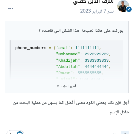
شرف الدين حفني
نشر
7 فبراير 2023
بوركت على هكذا نصيحة. هذا الشكل اللي تقصده ؟
phone_numbers 
=
{
'amal'
:
1111111111
,
"Mohammed"
:
2222222222
,
"Khadijah"
:
3333333333
,
"Abdullah"
:
4444444444
,
"Rawan"
:
5555555555
,
"Faisal"
:
6666666666
,
أظهر المزيد
"Layla"
:
7777777777
}
أجل فإن ذلك يعطي الكود معنى أفضل كما يسهل من عملية البحث من
def
 search_by_phone_number
(
phone_number
):
خلال الإسم
while
 len
(
phone_number
)
!=
10
or
not
phone_number
.
isnumeric
():
print
(
"This is invalid number"
)
        phone_number 
=
 input
(
"enter phone 