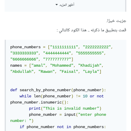
while len(phone_number) != 10 and not 
أظهر المزيد
int(phone_number)
سيتم تقييمه دائمًا إلى True لأن عامل التشغيل يتطلب أن يكون
جزيت خيرًا.
كلا الشرطين صحيحًا
قمت بتطبيق ما ذكرته .. هذا الكود كالتالي
:
not int(phone_number)
phone_numbers 
=
[
"1111111111"
,
"2222222222"
,
"3333333333"
,
"4444444444"
,
"5555555555"
,
سيكون دائمًا صحيحًا كما
"6666666666"
,
"7777777777"
]
names 
=
[
"amal"
,
"Mohammed"
,
"Khadijah"
,
"Abdullah"
,
"Rawan"
,
"Faisal"
,
"Layla"
]
int(phone_number)
إلى ValueError إذا لم يكن phone_number عددًا صحيحًا.
def
 search_by_phone_number
(
phone_number
):
while
 len
(
phone_number
)
!=
10
or
not
لا يتعامل الرمز مع الأخطاء التي قد تحدث ، مثل إذا قام المستخدم
phone_number
.
isnumeric
():
بإدخال رقم هاتف غير صحيح في
print
(
"This is invalid number"
)
        phone_number 
=
 input
(
"enter phone 
دالةsearch_by_phone_number.
number: "
)
if
 phone_number 
not
in
 phone_numbers
: