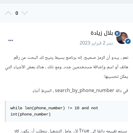
0
بلال زيادة
نشر
2 فبراير 2023
نعم ، يبدو أن الرمز صحيح. إنه برنامج بسيط يتيح لك البحث عن رقم
هاتف أو اسم وإضافة مستخدمين جدد. ومع ذلك ، هناك بعض الأشياء التي
يمكن تحسينها:
في دالة search_by_phone_number ، الشرط أثناء
while len(phone_number) != 10 and not 
int(phone_number)
سيتم تقييمه دائمًا إلى True لأن عامل التشغيل يتطلب أن يكون كلا