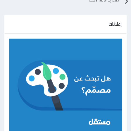
اذهب إلى قائمة الأسئلة
print
(
"this name is already 
exists"
)
        username 
=
 input
(
"enter name: "
)
إعلانات
        user_phone_number 
=
 input
(
"enter 
phone number: "
)
while
 len
(
user_phone_number
)
!=
10
or
not
 user_phone_number
.
isnumeric
():
print
(
"This is invalid number"
)
        user_phone_number 
=
 input
(
"enter 
phone number: "
)
    m 
=
True
while
 m
:
for
 key 
in
 phone_numbers
:
if
 int
(
phone_numbers
[
key
])
==
int
(
user_phone_number
):
print
(
"this phone number is 
already exists"
)
                m 
=
False
break
if
 m
:
break