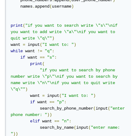
    names
.
append
(
username
)
print
(
"if you want to search write \"s\"\nif 
you want to add write \"a\"\nif you want to 
quit write \"q\""
)
want 
=
 input
(
"I want to: "
)
while
 want 
!=
"q"
:
if
 want 
==
"s"
:
print
(
"if you want to search by phone 
number write \"p\"\nif you want to search by 
name write \"n\"\nif you want to quit write 
\"q\""
)
        want 
=
 input
(
"I want to: "
)
if
 want 
==
"p"
:
            search_by_phone_number
(
input
(
"enter 
phone number: "
))
elif
 want 
==
"n"
:
            search_by_name
(
input
(
"enter name: 
"
))