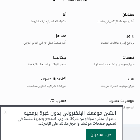
search_by_phone_number
(
input
(
"enter phone 
number: "
))
elif
 want 
==
"n"
:
            search_by_name
(
input
(
"enter 
name: "
))
elif
 want 
==
"q"
:
break
else
:
print
(
"write \"p\" or \"n\" or 
\"q\"\nplease try again"
)
elif
 want 
==
"a"
:
        add_user
(
input
(
"enter name: "
),
input
(
"enter phone number: "
))
else
:
print
(
"write \"s\" or \"a\" or 
\"q\"\nplease try again"
)
    want 
=
 input
(
"I want to: "
)