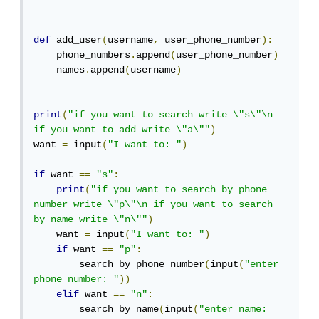
def
 add_user
(
username
,
 user_phone_number
):
    phone_numbers
.
append
(
user_phone_number
)
    names
.
append
(
username
)
print
(
"if you want to search write \"s\"\n 
if you want to add write \"a\""
)
want 
=
 input
(
"I want to: "
)
if
 want 
==
"s"
:
print
(
"if you want to search by phone 
number write \"p\"\n if you want to search 
by name write \"n\""
)
    want 
=
 input
(
"I want to: "
)
if
 want 
==
"p"
:
        search_by_phone_number
(
input
(
"enter 
phone number: "
))
elif
 want 
==
"n"
:
        search_by_name
(
input
(
"enter name: 