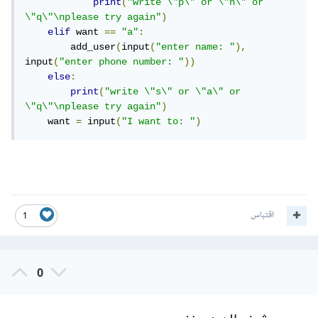
print
(
"write \"p\" or \"n\" or 
\"q\"\nplease try again"
)
elif
 want 
==
"a"
:
        add_user
(
input
(
"enter name: "
),
input
(
"enter phone number: "
))
else
:
print
(
"write \"s\" or \"a\" or 
\"q\"\nplease try again"
)
    want 
=
 input
(
"I want to: "
)
اقتباس
1
0