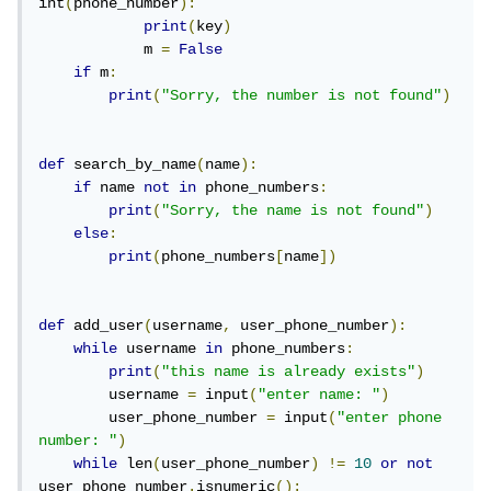
int
(
phone_number
):
print
(
key
)
            m 
=
False
if
 m
:
print
(
"Sorry, the number is not found"
)
def
 search_by_name
(
name
):
if
 name 
not
in
 phone_numbers
:
print
(
"Sorry, the name is not found"
)
else
:
print
(
phone_numbers
[
name
])
def
 add_user
(
username
,
 user_phone_number
):
while
 username 
in
 phone_numbers
:
print
(
"this name is already exists"
)
        username 
=
 input
(
"enter name: "
)
        user_phone_number 
=
 input
(
"enter phone 
number: "
)
while
 len
(
user_phone_number
)
!=
10
or
not
user_phone_number
.
isnumeric
():