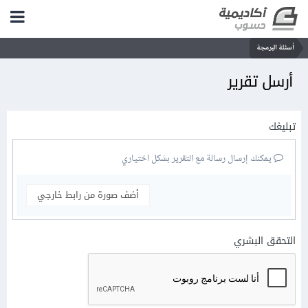
أسئلة البرمجة
أرسل تقرير
تبليغك
يمكنك إرسال رسالة مع التقرير بشكل اختياري
أضف صورة من رابط خارجي
التحقق البشري