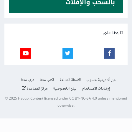
تابعنا على
عن أكاديمية حسوب
الأسئلة الشائعة
اكتب معنا
درّب معنا
إرشادات الاستخدام
بيان الخصوصية
مركز المساعدة
© 2025
Hsoub
.
Content licensed under
CC BY-NC-SA 4.0
unless mentioned
otherwise.