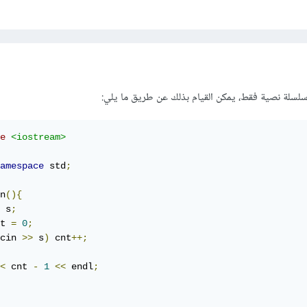
لسلة نصية فقط، يمكن القيام بذلك عن طريق ما يلي:
e
<iostream>
amespace
 std
;
n
(){
 s
;
t 
=
0
;
cin 
>>
 s
)
 cnt
++;
<
 cnt 
-
1
<<
 endl
;