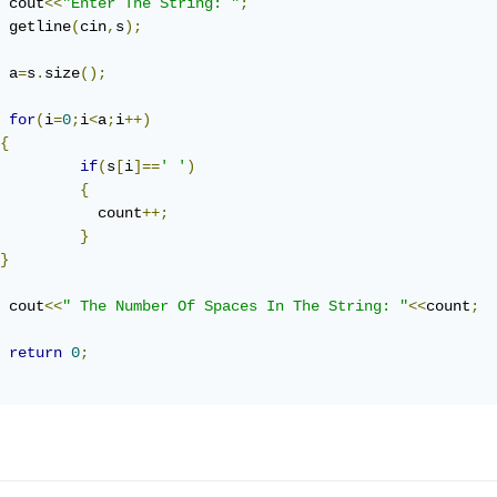
 cout
<<
"Enter The String: "
;
 getline
(
cin
,
s
);
 a
=
s
.
size
();
for
(
i
=
0
;
i
<
a
;
i
++)
{
if
(
s
[
i
]==
' '
)
{
           count
++;
}
}
 cout
<<
" The Number Of Spaces In The String: "
<<
count
;
return
0
;