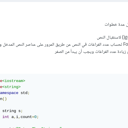
ال عدة خطوات
ثم نستخدم For() loop لحساب عدد الفراغات في النص عن طريق المرور على عناصر النص المدخل
زيادة عدد الفراغات ويجب أن يبدأ من الصفر
e
<iostream>
e
<string>
amespace
 std
;
n
()
 string s
;
int
 a
,
i
,
count
=
0
;