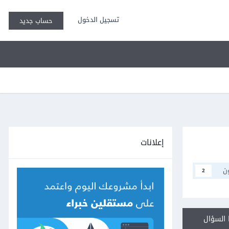
تسجيل الدخول
حساب جديد
إعلانات
ن
2
السؤال