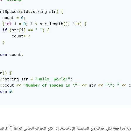
ntSpaces
(
std
::
string str
)
{
 count 
=
0
;
(
int
 i 
=
0
;
 i 
<
 str
.
length
();
 i
++)
{
if
(
str
[
i
]
==
' '
)
{
     count
++;
}
urn
 count
;
n
()
{
::
string str 
=
"Hello, World!"
;
::
cout 
<<
"Number of spaces in \""
<<
 str 
<<
"\": "
<<
 c
urn
0
;
 الدالة for loop لتجربة مراجعة لكل حرف من السلسلة الإدخالية. إذا كان الحرف الحالي فراغاً (' ')،