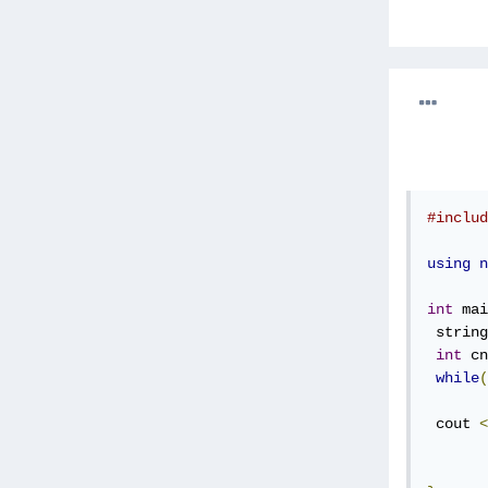
#includ
using
n
int
 mai
 string
int
 cn
while
(
 cout 
<