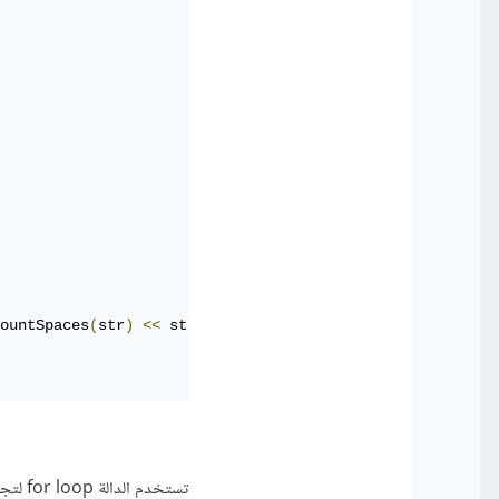
ountSpaces
(
str
)
<<
 std
::
endl
;
تستخدم