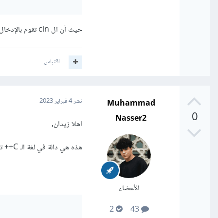
حيث أن ال cin تقوم بالإدخال و تقف عند الفراغ، بالتالي عدد الفراغات سيساوي عدد الكلمات ناقص 1.
اقتباس
Muhammad
نشر
4 فبراير 2023
0
Nasser2
اهلا زيدان,
هذه هي دالة في لغة الـ C++ تستلم سلسلة حروف وتحسب عدد الفراغات فيها:
الأعضاء
2
43