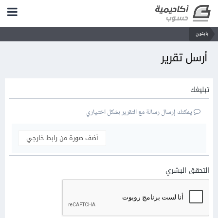
بايثون
أرسل تقرير
تبليغك
يمكنك إرسال رسالة مع التقرير بشكل اختياري
أضف صورة من رابط خارجي
التحقق البشري