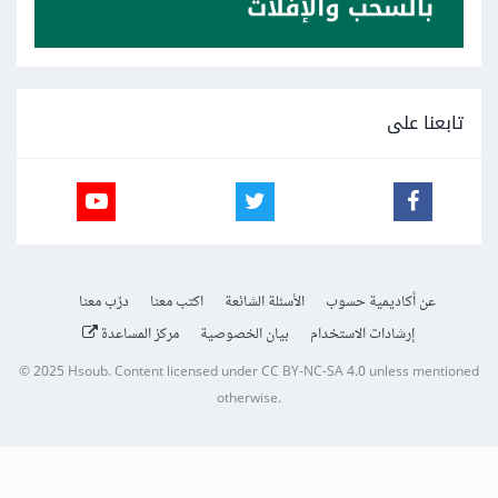
تابعنا على
عن أكاديمية حسوب
الأسئلة الشائعة
اكتب معنا
درّب معنا
إرشادات الاستخدام
بيان الخصوصية
مركز المساعدة
© 2025
Hsoub
.
Content licensed under
CC BY-NC-SA 4.0
unless mentioned
otherwise.