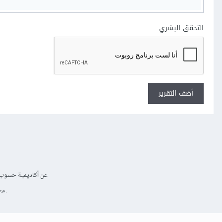
التحقق البشري
أضف التقرير
عن أكاديمية حسوب
se.