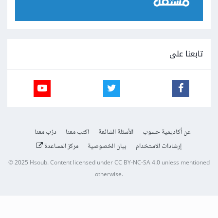
تابعنا على
عن أكاديمية حسوب
الأسئلة الشائعة
اكتب معنا
درّب معنا
إرشادات الاستخدام
بيان الخصوصية
مركز المساعدة
© 2025
Hsoub
.
Content licensed under
CC BY-NC-SA 4.0
unless mentioned
otherwise.