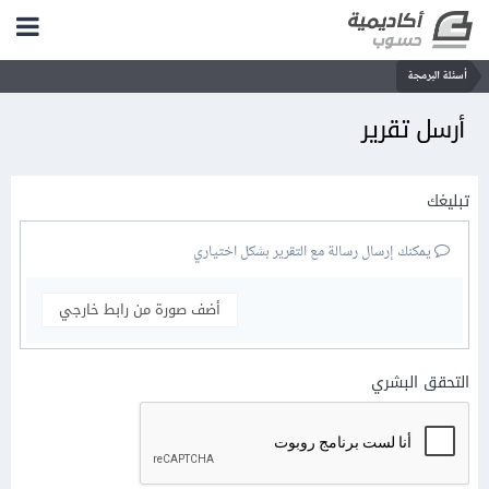
أسئلة البرمجة
أرسل تقرير
تبليغك
يمكنك إرسال رسالة مع التقرير بشكل اختياري
أضف صورة من رابط خارجي
التحقق البشري