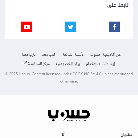
تابعنا على
عن أكاديمية حسوب
الأسئلة الشائعة
اكتب معنا
درّب معنا
إرشادات الاستخدام
بيان الخصوصية
مركز المساعدة
© 2025
Hsoub
.
Content licensed under
CC BY-NC-SA 4.0
unless mentioned
otherwise.