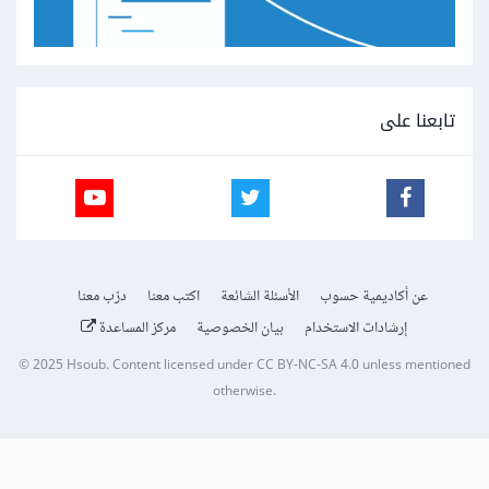
تابعنا على
عن أكاديمية حسوب
الأسئلة الشائعة
اكتب معنا
درّب معنا
إرشادات الاستخدام
بيان الخصوصية
مركز المساعدة
© 2025
Hsoub
.
Content licensed under
CC BY-NC-SA 4.0
unless mentioned
otherwise.