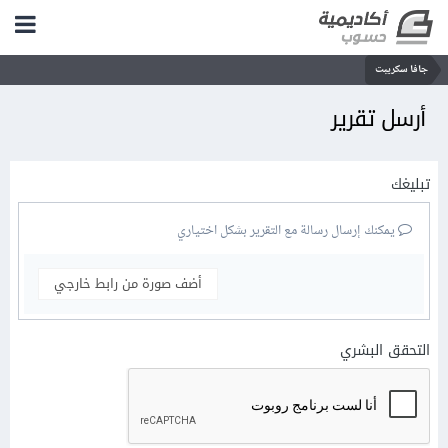
جافا سكريبت
أرسل تقرير
تبليغك
يمكنك إرسال رسالة مع التقرير بشكل اختياري
أضف صورة من رابط خارجي
التحقق البشري