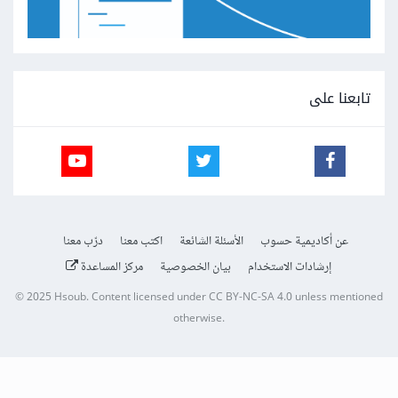
تابعنا على
عن أكاديمية حسوب
الأسئلة الشائعة
اكتب معنا
درّب معنا
إرشادات الاستخدام
بيان الخصوصية
مركز المساعدة
© 2025
Hsoub
.
Content licensed under
CC BY-NC-SA 4.0
unless mentioned
otherwise.