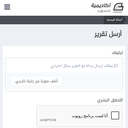
أسئلة البرمجة
أرسل تقرير
تبليغك
يمكنك إرسال رسالة مع التقرير بشكل اختياري
أضف صورة من رابط خارجي
التحقق البشري