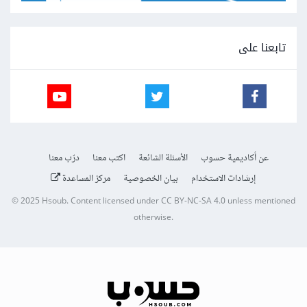
تابعنا على
عن أكاديمية حسوب
الأسئلة الشائعة
اكتب معنا
درّب معنا
إرشادات الاستخدام
بيان الخصوصية
مركز المساعدة
© 2025
Hsoub
.
Content licensed under
CC BY-NC-SA 4.0
unless mentioned
otherwise.