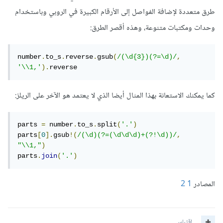
طرق متعددة لإضافة الفواصل إلى الأرقام الكبيرة في الروبي وباستخدام
وحدات ومكتبات متنوعة، وهذه أقصر الطرق:
number
.
to_s
.
reverse
.
gsub
(
/(\d{3})(?=\d)/
,
'\\1,'
).
reverse
كما يمكنك الاستعانة بهذا المثال أيضا الذي لا يعتمد هو الآخر على الريلز:
parts 
=
 number
.
to_s
.
split
(
'.'
)
parts
[
0
].
gsub
!(
/(\d)(?=(\d\d\d)+(?!\d))/
,
"\\1,"
)
parts
.
join
(
'.'
)
المصادر
1
2
اقتباس