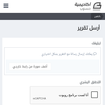
بايثون
أرسل تقرير
تبليغك
يمكنك إرسال رسالة مع التقرير بشكل اختياري
أضف صورة من رابط خارجي
التحقق البشري