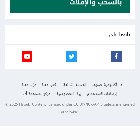
تابعنا على
عن أكاديمية حسوب
الأسئلة الشائعة
اكتب معنا
درّب معنا
إرشادات الاستخدام
بيان الخصوصية
مركز المساعدة
© 2025
Hsoub
.
Content licensed under
CC BY-NC-SA 4.0
unless mentioned
otherwise.