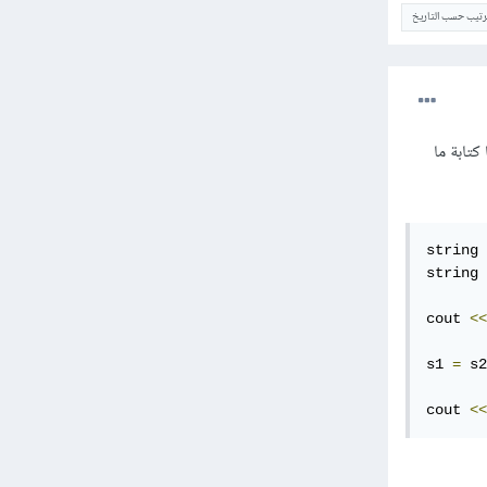
ترتيب حسب التاريخ
 معرف من قبل ال c++ ، أي يمكننا كتابة ما
string 
string 
cout 
<<
s1 
=
 s2
cout 
<<