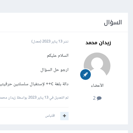
السؤال
زيدان محمد
نشر
13 يناير 2023
(معدل)
السلام عليكم
ارجو حل السؤال
دالة بلغة c++ لإستقبال سلسلتين حرفيتين و طباعة yes اذا كانتا متطابقتان و no اذا لم يكن.
الأعضاء
تم التعديل في
13 يناير 2023
بواسطة زيدان محمد
2
اقتباس