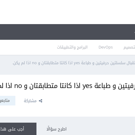
تصميم
DevOps
البرامج والتطبيقات
متابعو
مشاركة
اطرح سؤالًا
أجب على هذا 