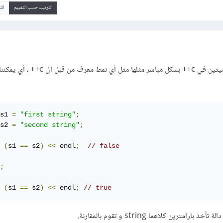
الترتيب حسب التقييم
ال
يمكن المقارنة بين سلسلتين نصيتين في c++ بشكل مباشر مثلها مثل أي نمط
s1 
=
"first string"
;
s2 
=
"second string"
;
(
s1 
==
 s2
)
<<
 endl
;
// false
;
(
s1 
==
 s2
)
<<
 endl
;
// true
امترين كلاهما string و تقوم بالمقارنة.