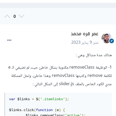
0
عمر قره محمد
نشر
9 يناير 2023
هنالك عدة مشاكل وهي
:
1- الوظيفة
removeClass مكتوبة بشكل خاطئ حيث لم تضيفي الـ e
للكلمة remove وكتبتها removClass وهذا خاطئ، ولحل المشكلة
عدي الكود الخاص بالملف slider.js إلى الشكل التالي
:
var
 $links 
=
 $
(
'.itemlinks'
);
$links
.
click
(
function
(
e
)
{
	$links
.
removeClass
(
'active'
);