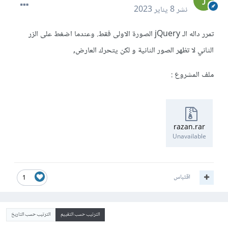
نشر
8 يناير 2023
تمرر داله الـ jQuery الصورة الاولى فقط. وعندما اضغط على الزر
الثاني لا تظهر الصور الثانية و لكن يتحرك العارض,
ملف المشروع
:
razan.rar
Unavailable
اقتباس
1
الترتيب حسب التقييم
الترتيب حسب التاريخ