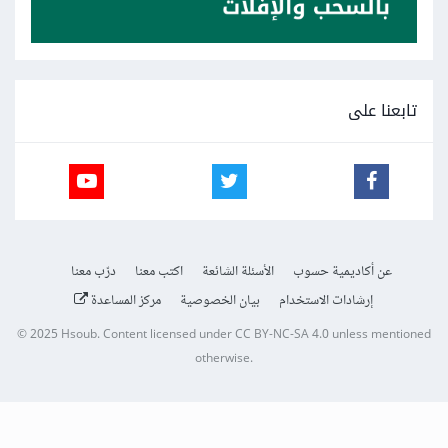
تابعنا على
عن أكاديمية حسوب
الأسئلة الشائعة
اكتب معنا
درّب معنا
إرشادات الاستخدام
بيان الخصوصية
مركز المساعدة
© 2025
Hsoub
.
Content licensed under
CC BY-NC-SA 4.0
unless mentioned
otherwise.