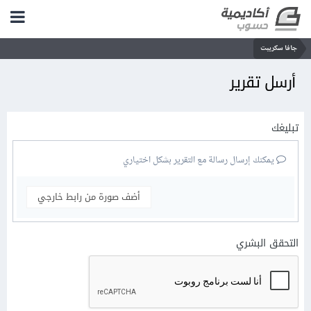
جافا سكريبت
أرسل تقرير
تبليغك
يمكنك إرسال رسالة مع التقرير بشكل اختياري
أضف صورة من رابط خارجي
التحقق البشري