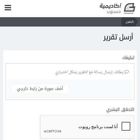
بايثون
أرسل تقرير
تبليغك
يمكنك إرسال رسالة مع التقرير بشكل اختياري
أضف صورة من رابط خارجي
التحقق البشري