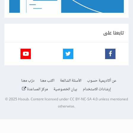
تابعنا على
عن أكاديمية حسوب
الأسئلة الشائعة
اكتب معنا
درّب معنا
إرشادات الاستخدام
بيان الخصوصية
مركز المساعدة
© 2025
Hsoub
.
Content licensed under
CC BY-NC-SA 4.0
unless mentioned
otherwise.