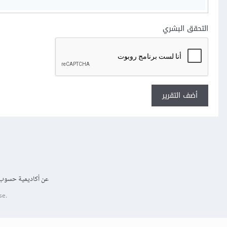
التحقق البشري
أضف التقرير
عن أكاديمية حسوب
se.