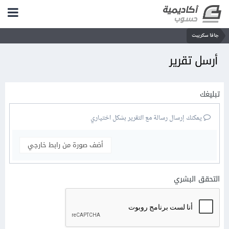
جافا سكريبت
أرسل تقرير
تبليغك
يمكنك إرسال رسالة مع التقرير بشكل اختياري
أضف صورة من رابط خارجي
التحقق البشري