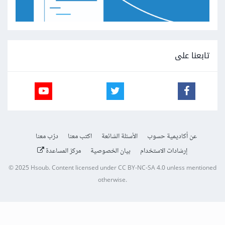
تابعنا على
عن أكاديمية حسوب
الأسئلة الشائعة
اكتب معنا
درّب معنا
إرشادات الاستخدام
بيان الخصوصية
مركز المساعدة
© 2025
Hsoub
.
Content licensed under
CC BY-NC-SA 4.0
unless mentioned
otherwise.