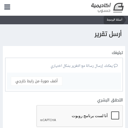
أسئلة البرمجة
أرسل تقرير
تبليغك
يمكنك إرسال رسالة مع التقرير بشكل اختياري
أضف صورة من رابط خارجي
التحقق البشري