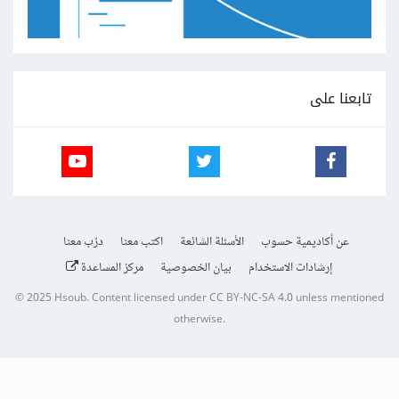
تابعنا على
عن أكاديمية حسوب
الأسئلة الشائعة
اكتب معنا
درّب معنا
إرشادات الاستخدام
بيان الخصوصية
مركز المساعدة
© 2025
Hsoub
.
Content licensed under
CC BY-NC-SA 4.0
unless mentioned
otherwise.