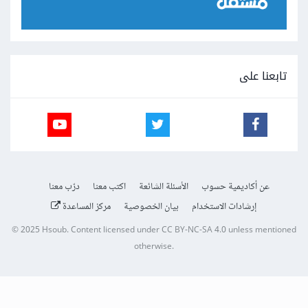
تابعنا على
عن أكاديمية حسوب
الأسئلة الشائعة
اكتب معنا
درّب معنا
إرشادات الاستخدام
بيان الخصوصية
مركز المساعدة
© 2025
Hsoub
.
Content licensed under
CC BY-NC-SA 4.0
unless mentioned
otherwise.