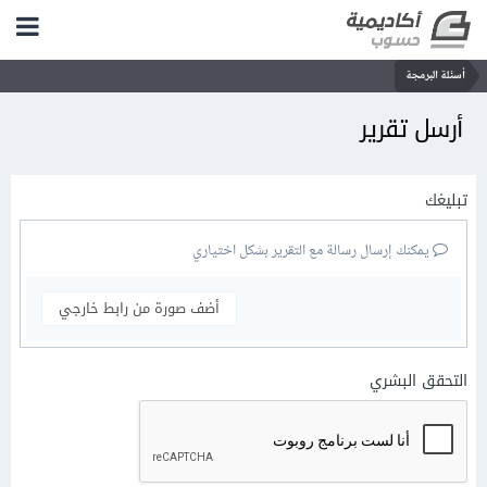
أسئلة البرمجة
أرسل تقرير
تبليغك
يمكنك إرسال رسالة مع التقرير بشكل اختياري
أضف صورة من رابط خارجي
التحقق البشري