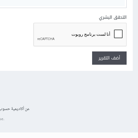
التحقق البشري
أضف التقرير
عن أكاديمية حسوب
se.