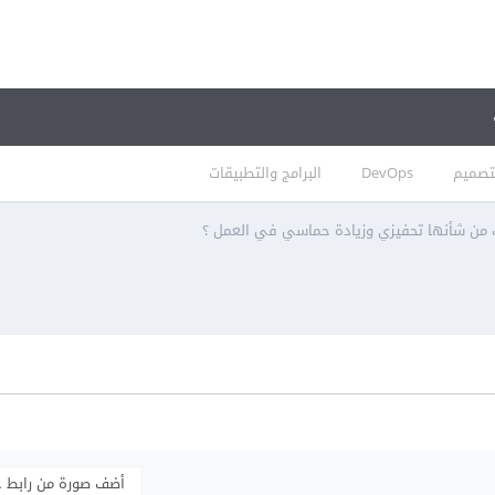
تصميم
DevOps
البرامج والتطبيقات
ت من شأنها تحفيزي وزيادة حماسي في العمل ؟
أضف صورة من رابط 