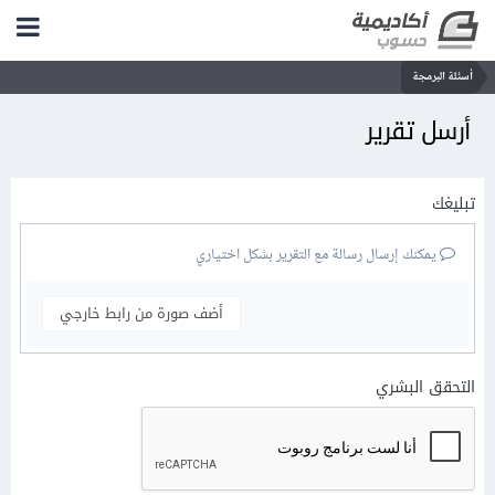
أسئلة البرمجة
أرسل تقرير
تبليغك
يمكنك إرسال رسالة مع التقرير بشكل اختياري
أضف صورة من رابط خارجي
التحقق البشري