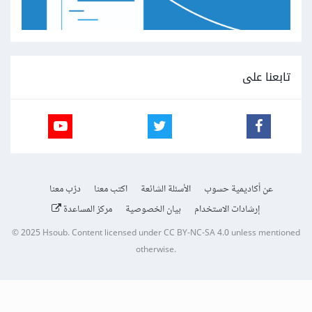
تابعنا على
عن أكاديمية حسوب
الأسئلة الشائعة
اكتب معنا
درّب معنا
إرشادات الاستخدام
بيان الخصوصية
مركز المساعدة
© 2025
Hsoub
.
Content licensed under
CC BY-NC-SA 4.0
unless mentioned
otherwise.