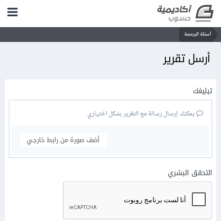
أسئلة البرمجة
أرسل تقرير
تبليغك
يمكنك إرسال رسالة مع التقرير بشكل اختياري
أضف صورة من رابط خارجي
التحقق البشري