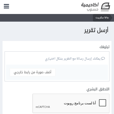
جافا سكريبت
أرسل تقرير
تبليغك
يمكنك إرسال رسالة مع التقرير بشكل اختياري
أضف صورة من رابط خارجي
التحقق البشري