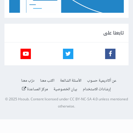
تابعنا على
عن أكاديمية حسوب
الأسئلة الشائعة
اكتب معنا
درّب معنا
إرشادات الاستخدام
بيان الخصوصية
مركز المساعدة
© 2025
Hsoub
.
Content licensed under
CC BY-NC-SA 4.0
unless mentioned
otherwise.