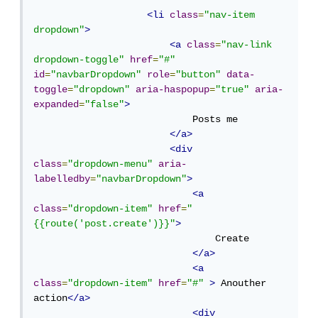
<li
class
=
"nav-item 
dropdown"
>
<a
class
=
"nav-link 
dropdown-toggle"
href
=
"#"
id
=
"navbarDropdown"
role
=
"button"
data-
toggle
=
"dropdown"
aria-haspopup
=
"true"
aria-
expanded
=
"false"
>
                            Posts me

</a>
<div
class
=
"dropdown-menu"
aria-
labelledby
=
"navbarDropdown"
>
<a
class
=
"dropdown-item"
href
=
"
{{route('post.create')}}"
>
                                Create

</a>
<a
class
=
"dropdown-item"
href
=
"#"
>
 Anouther 
action
</a>
<div