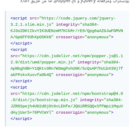
بوتستراب ومرفقاته jQuery و popper.js، اما عن طريق cdn:
<script
src
=
"https://code.jquery.com/jquery-
3.2.1.slim.min.js"
integrity
=
"sha384-
KJ3o2DKtIkvYIK3UENzmM7KCkRr/rE9/Qpg6aAZGJwFDMVN
A/GpGFF93hXpG5KkN"
crossorigin
=
"anonymous"
>
</script>
<script
src
=
"https://cdn.jsdelivr.net/npm/popper.js@1.1
2.9/dist/umd/popper.min.js"
integrity
=
"sha384-
ApNbgh9B+Y1QKtv3Rn7W3mgPxhU9K/ScQsAP7hUibX39j7f
akFPskvXusvfa0b4Q"
crossorigin
=
"anonymous"
>
</script>
<script
src
=
"https://cdn.jsdelivr.net/npm/bootstrap@4.0
.0/dist/js/bootstrap.min.js"
integrity
=
"sha384-
JZR6Spejh4U02d8jOt6vLEHfe/JQGiRRSQQxSfFWpi1MquV
dAyjUar5+76PVCmYl"
crossorigin
=
"anonymous"
>
</script>