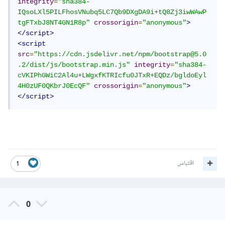
integrity
=
"sha384-
IQsoLXl5PILFhosVNubq5LC7Qb9DXgDA9i+tQ8Zj3iwWAwP
tgFTxbJ8NT4GN1R8p"
crossorigin
=
"anonymous"
>
</script>
<script
src
=
"https://cdn.jsdelivr.net/npm/bootstrap@5.0
.2/dist/js/bootstrap.min.js"
integrity
=
"sha384-
cVKIPhGWiC2Al4u+LWgxfKTRIcfu0JTxR+EQDz/bgldoEyl
4H0zUF0QKbrJ0EcQF"
crossorigin
=
"anonymous"
>
</script>
اقتباس
1
0