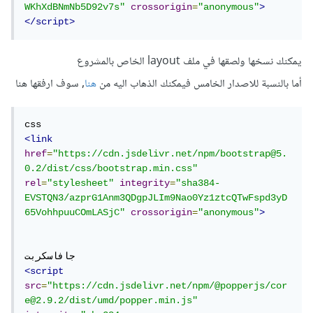
WKhXdBNmNb5D92v7s"
crossorigin
=
"anonymous"
>
</script>
يمكنك نسخها ولصقها في ملف layout الخاص بالمشروع
أما بالنسبة للاصدار الخامس فيمكنك الذهاب اليه من
هنا
, سوف ارفقها هنا
<link
href
=
"https://cdn.jsdelivr.net/npm/bootstrap@5.
0.2/dist/css/bootstrap.min.css"
rel
=
"stylesheet"
integrity
=
"sha384-
EVSTQN3/azprG1Anm3QDgpJLIm9Nao0Yz1ztcQTwFspd3yD
65VohhpuuCOmLASjC"
crossorigin
=
"anonymous"
>
<script
src
=
"https://cdn.jsdelivr.net/npm/@popperjs/cor
e@2.9.2/dist/umd/popper.min.js"