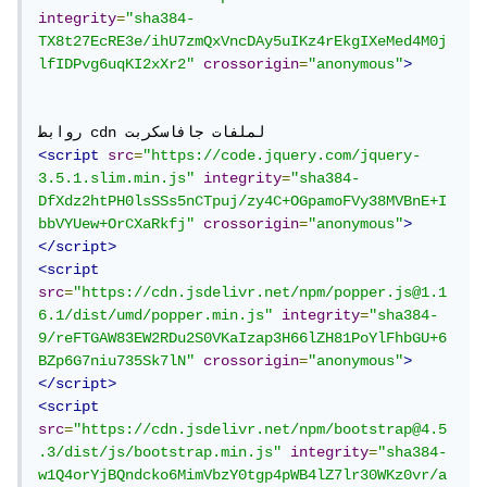
integrity
=
"sha384-
TX8t27EcRE3e/ihU7zmQxVncDAy5uIKz4rEkgIXeMed4M0j
lfIDPvg6uqKI2xXr2"
crossorigin
=
"anonymous"
>
<script
src
=
"https://code.jquery.com/jquery-
3.5.1.slim.min.js"
integrity
=
"sha384-
DfXdz2htPH0lsSSs5nCTpuj/zy4C+OGpamoFVy38MVBnE+I
bbVYUew+OrCXaRkfj"
crossorigin
=
"anonymous"
>
</script>
<script
src
=
"https://cdn.jsdelivr.net/npm/popper.js@1.1
6.1/dist/umd/popper.min.js"
integrity
=
"sha384-
9/reFTGAW83EW2RDu2S0VKaIzap3H66lZH81PoYlFhbGU+6
BZp6G7niu735Sk7lN"
crossorigin
=
"anonymous"
>
</script>
<script
src
=
"https://cdn.jsdelivr.net/npm/bootstrap@4.5
.3/dist/js/bootstrap.min.js"
integrity
=
"sha384-
w1Q4orYjBQndcko6MimVbzY0tgp4pWB4lZ7lr30WKz0vr/a