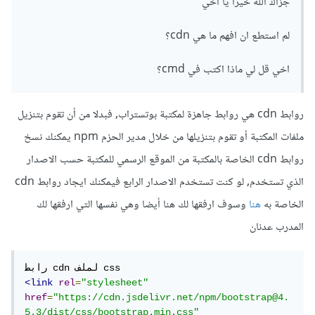
جزاك الله خيرا يا اخي
لم استطع ان افهم ما هي cdn؟
اخي قل لي ماذا اكتب في cmd؟
روابط cdn هي روابط جاهزة لمكتبة بوتستراب, فبدلا من أن تقوم بتنزيل
ملفات المكتبة أو تقوم بتنزيلها من خلال مدير الحزم npm يمكنك نسخ
روابط cdn الخاصة بالمكتبة من الموقع الرسمي للمكتبة حسب الاصدار
الذي تستخدم, لو كنت تستخدم الاصدار الرابع فيمكنك ايجاد روابط cdn
الخاصة به
هنا
وسوف ارفقها لك هنا أيضا وهي نفسها التي ارفقها لك
المدرب عدنان
<link
rel
=
"stylesheet"
href
=
"https://cdn.jsdelivr.net/npm/bootstrap@4.
5.3/dist/css/bootstrap.min.css"