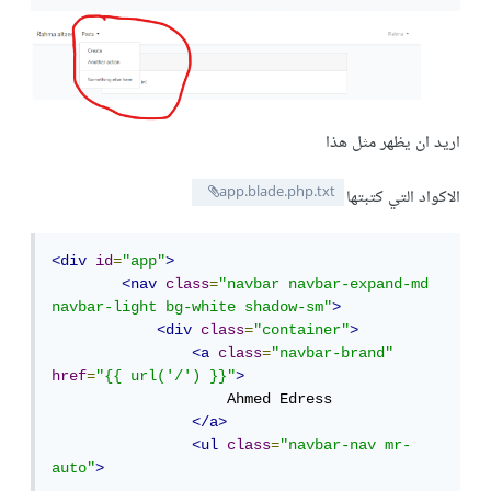
اريد ان يظهر مثل هذا
app.blade.php.txt
الاكواد التي كتبتها
<div
id
=
"app"
>
<nav
class
=
"navbar navbar-expand-md 
navbar-light bg-white shadow-sm"
>
<div
class
=
"container"
>
<a
class
=
"navbar-brand"
href
=
"{{ url('/') }}"
>
                    Ahmed Edress

</a>
<ul
class
=
"navbar-nav mr-
auto"
>