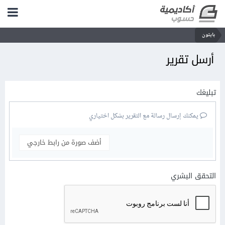
بايثون
أرسل تقرير
تبليغك
يمكنك إرسال رسالة مع التقرير بشكل اختياري
أضف صورة من رابط خارجي
التحقق البشري