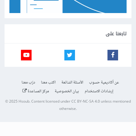
تابعنا على
عن أكاديمية حسوب
الأسئلة الشائعة
اكتب معنا
درّب معنا
إرشادات الاستخدام
بيان الخصوصية
مركز المساعدة
© 2025
Hsoub
.
Content licensed under
CC BY-NC-SA 4.0
unless mentioned
otherwise.