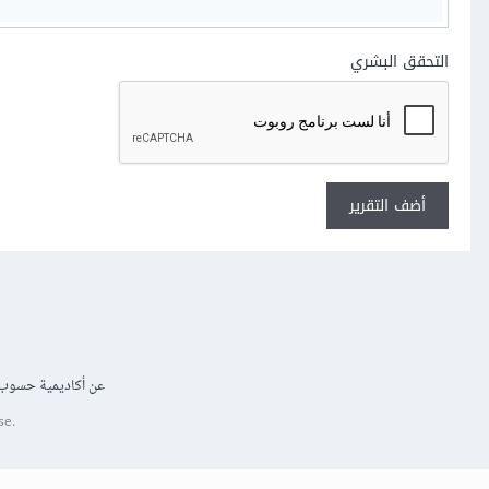
التحقق البشري
أضف التقرير
عن أكاديمية حسوب
se.