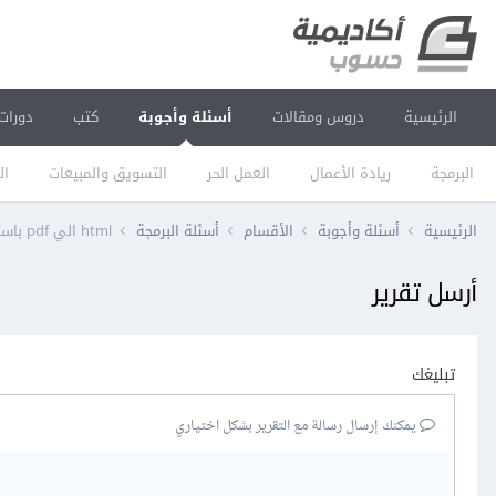
الرئيسية
دروس ومقالات
أسئلة وأجوبة
كتب
دورات
البرمجة
ريادة الأعمال
العمل الحر
التسويق والمبيعات
ال
الرئيسية
أسئلة وأجوبة
الأقسام
أسئلة البرمجة
html الي pdf باستخدام angular
أرسل تقرير
تبليغك
يمكنك إرسال رسالة مع التقرير بشكل اختياري