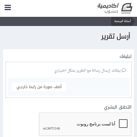
أسئلة البرمجة
أرسل تقرير
تبليغك
يمكنك إرسال رسالة مع التقرير بشكل اختياري
أضف صورة من رابط خارجي
التحقق البشري