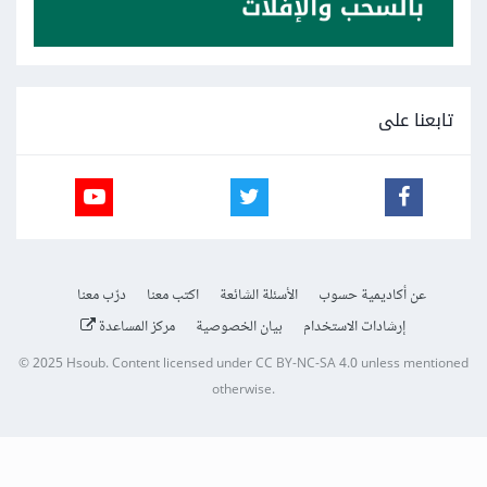
تابعنا على
عن أكاديمية حسوب
الأسئلة الشائعة
اكتب معنا
درّب معنا
إرشادات الاستخدام
بيان الخصوصية
مركز المساعدة
© 2025
Hsoub
.
Content licensed under
CC BY-NC-SA 4.0
unless mentioned
otherwise.