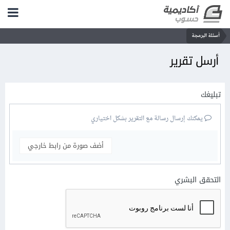
أسئلة البرمجة
أرسل تقرير
تبليغك
يمكنك إرسال رسالة مع التقرير بشكل اختياري
أضف صورة من رابط خارجي
التحقق البشري