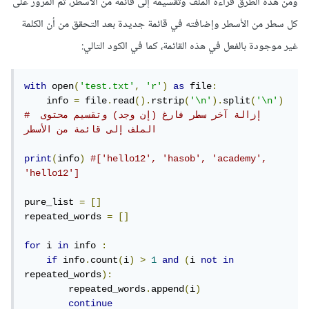
ومن هذه الطرق قراءة الملف وتقسيمه إلى قائمة من الأسطر، ثم المرور على
كل سطر من الأسطر وإضافته في قائمة جديدة بعد التحقق من أن الكلمة
غير موجودة بالفعل في هذه القائمة، كما في الكود التالي:
with
 open
(
'test.txt'
,
'r'
)
as
 file
:
    info 
=
 file
.
read
().
rstrip
(
'\n'
).
split
(
'\n'
)
# إزالة آخر سطر فارغ (إن وجد) وتقسيم محتوى 
الملف إلى قائمة من الأسطر
print
(
info
)
#['hello12', 'hasob', 'academy', 
'hello12']
pure_list 
=
[]
repeated_words 
=
[]
for
 i 
in
 info 
:
if
 info
.
count
(
i
)
>
1
and
(
i 
not
in
repeated_words
):
        repeated_words
.
append
(
i
)
continue