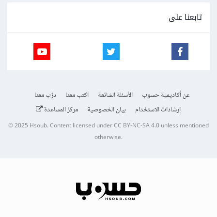
تابعنا على
عن أكاديمية حسوب
الأسئلة الشائعة
اكتب معنا
درّب معنا
إرشادات الاستخدام
بيان الخصوصية
مركز المساعدة
© 2025
Hsoub
.
Content licensed under
CC BY-NC-SA 4.0
unless mentioned
otherwise.