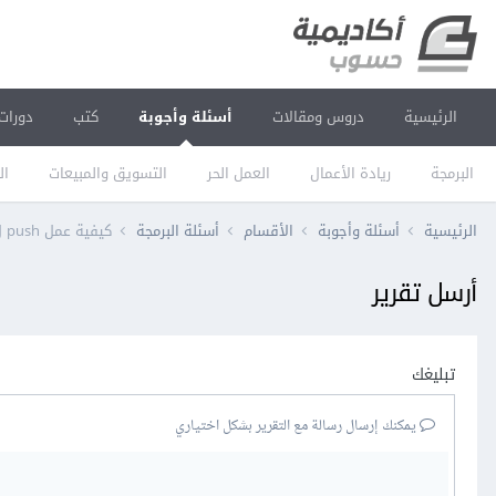
الرئيسية
دروس ومقالات
أسئلة وأجوبة
كتب
دورات
البرمجة
ريادة الأعمال
العمل الحر
التسويق والمبيعات
ال
الرئيسية
أسئلة وأجوبة
الأقسام
أسئلة البرمجة
كيفية عمل push ل commit سابق بدون الcommits الجديدة
أرسل تقرير
تبليغك
يمكنك إرسال رسالة مع التقرير بشكل اختياري