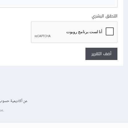
التحقق البشري
أضف التقرير
عن أكاديمية حسوب
se.